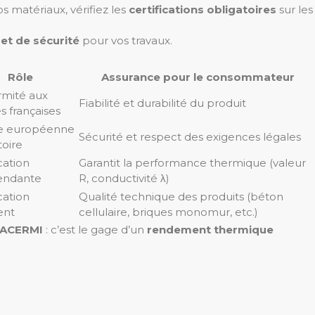
s matériaux, vérifiez les
certifications obligatoires
sur les
et de sécurité
pour vos travaux.
Rôle
Assurance pour le consommateur
rmité aux
Fiabilité et durabilité du produit
 françaises
 européenne
Sécurité et respect des exigences légales
toire
cation
Garantit la performance thermique (valeur
endante
R, conductivité λ)
cation
Qualité technique des produits (béton
ent
cellulaire, briques monomur, etc.)
s ACERMI
: c’est le gage d’un
rendement thermique