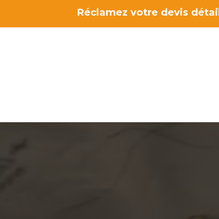
Aller
Réclamez votre devis détail
au
contenu