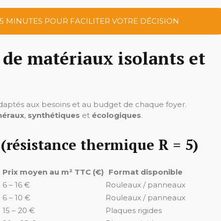
 5 MINUTES POUR FACILITER VOTRE DÉCISION
 de matériaux isolants et
adaptés aux besoins et au budget de chaque foyer.
néraux
,
synthétiques
et
écologiques
.
 (résistance thermique R = 5)
Prix moyen au m² TTC (€)
Format disponible
6 – 16 €
Rouleaux / panneaux
6 – 10 €
Rouleaux / panneaux
15 – 20 €
Plaques rigides