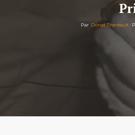
Pr
Par
Donat Therriault
·
P