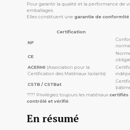
Pour garantir la qualité et la performance de vo
emballages.
Elles constituent une
garantie de conformité 
Certification
Confo
NF
normes
Norme
CE
obliga
ACERMI
(Association pour la
Certifi
Certification des Matériaux Isolants)
indép
Certifi
CSTB / CSTBat
bâtim
???? Privilégiez toujours les matériaux
certifié
contrôlé et vérifié
.
En résumé