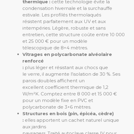
thermique :
cette technologie évite la
condensation hivernale et la surchauffe
estivale. Les profilés thermolaqués
résistent parfaitement aux UV et aux
intempéries. Légère, robuste et sans
entretien, cette structure coûte entre 10 000
et 25 000 € pour un modèle
télescopique de 8×4 mètres.
Vitrages en polycarbonate alvéolaire
renforcé
:
plus léger et résistant aux chocs que
le verre, il augmente l’isolation de 30 %. Ses
parois doubles affichent un
excellent coefficient thermique de 1,2
W/m²K. Comptez entre 8 000 et 15 000 €
pour un modèle fixe en PVC et
polycarbonate de 3×6 mètres.
Structures en bois (pin, épicéa, cèdre)
:
elles apportent un cachet naturel unique
aux jardins
paysagers. Traité autoclave classe IV pour