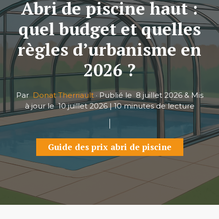
Abri de piscine haut :
quel budget et quelles
règles d’urbanisme en
2026 ?
Par
Donat Therriault
·
Publié le
8 juillet 2026
&
Mis
à jour le
10 juillet 2026
|
10 minutes de lecture
Guide des prix abri de piscine