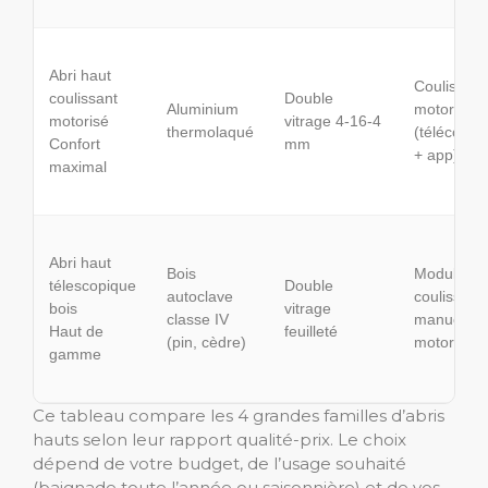
Abri haut
Coulissant
coulissant
Double
Aluminium
motorisé
motorisé
vitrage 4-16-4
thermolaqué
(télécom
Confort
mm
+ app)
maximal
Abri haut
Bois
Modules
télescopique
Double
autoclave
coulissant
bois
vitrage
classe IV
manuels o
Haut de
feuilleté
(pin, cèdre)
motorisés
gamme
Ce tableau compare les 4 grandes familles d’abris
hauts selon leur rapport qualité-prix. Le choix
dépend de votre budget, de l’usage souhaité
(baignade toute l’année ou saisonnière) et de vos