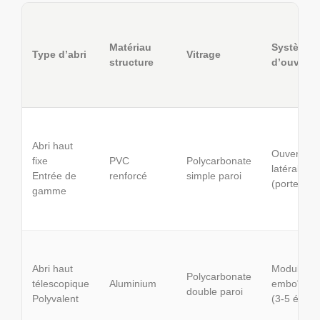
Matériau
Système
Type d’abri
Vitrage
structure
d’ouvertu
Abri haut
Ouverture
fixe
PVC
Polycarbonate
latérale
Entrée de
renforcé
simple paroi
(portes)
gamme
Abri haut
Modules
Polycarbonate
télescopique
Aluminium
emboîtabl
double paroi
Polyvalent
(3-5 éléme