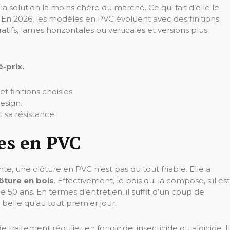
 solution la moins chère du marché. Ce qui fait d’elle le
. En 2026, les modèles en PVC évoluent avec des finitions
tifs, lames horizontales ou verticales et versions plus
-prix.
finitions choisies.
esign.
 sa résistance.
res en PVC
e, une clôture en PVC n’est pas du tout friable. Elle a
lôture en bois
. Effectivement, le bois qui la compose, s’il est
50 ans. En termes d’entretien, il suffit d’un coup de
 belle qu’au tout premier jour.
 traitement régulier en fongicide, insecticide ou algicide. Il