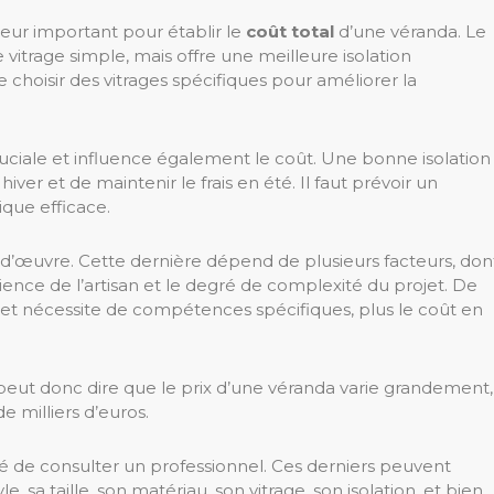
teur important pour établir le
coût total
d’une véranda. Le
 vitrage simple, mais offre une meilleure isolation
e choisir des vitrages spécifiques pour améliorer la
ciale et influence également le coût. Une bonne isolation
iver et de maintenir le frais en été. Il faut prévoir un
ique efficace.
n-d’œuvre. Cette dernière dépend de plusieurs facteurs, don
ence de l’artisan et le degré de complexité du projet. De
 et nécessite de compétences spécifiques, plus le coût en
eut donc dire que le prix d’une véranda varie grandement,
e milliers d’euros.
é de consulter un professionnel. Ces derniers peuvent
, sa taille, son matériau, son vitrage, son isolation, et bien