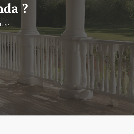
nda ?
ture