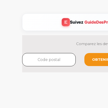
Suivez
GuideDesPr
Comparez les dev
OBTENIR