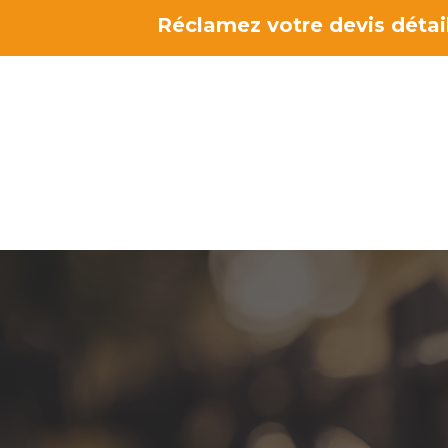
Aller
Réclamez votre devis détail
au
contenu