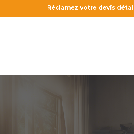
Aller
Réclamez votre devis détail
au
contenu