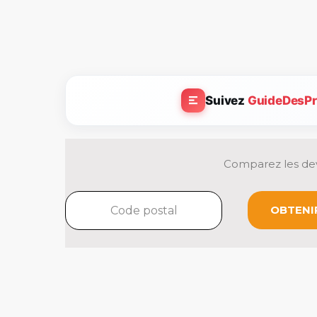
Suivez
GuideDesPr
Comparez les dev
OBTENIR