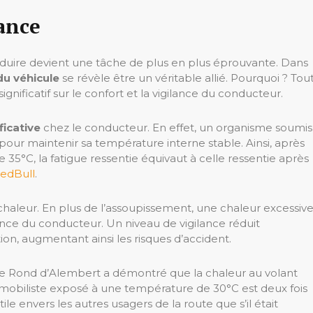
lance
uire devient une tâche de plus en plus éprouvante. Dans
du véhicule
se révèle être un véritable allié. Pourquoi ? Tou
nificatif sur le confort et la vigilance du conducteur.
ficative
chez le conducteur. En effet, un organisme soumis
our maintenir sa température interne stable. Ainsi, après
5°C, la fatigue ressentie équivaut à celle ressentie après
edBull
.
a chaleur. En plus de l’assoupissement, une chaleur excessiv
ance du conducteur. Un niveau de vigilance réduit
n, augmentant ainsi les risques d’accident.
Le Rond d’Alembert a démontré que la chaleur au volant
omobiliste exposé à une température de 30°C est deux fois
e envers les autres usagers de la route que s’il était