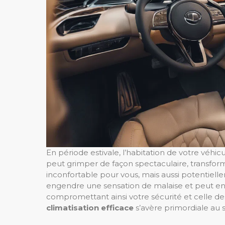
En période estivale, l’habitation de votre véh
peut grimper de façon spectaculaire, transform
inconfortable pour vous, mais aussi potentiell
engendre une sensation de malaise et peut entr
compromettant ainsi votre sécurité et celle de
climatisation efficace
s’avère primordiale au s