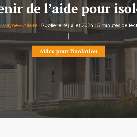
ir de l’aide pour isol
r
Mayhew Allaire
·
Publié le
9 juillet 2024
|
5 minutes de lec
Aides pour l'isolation