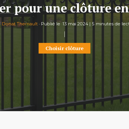
er pour une clôture e
r
Donat Therriault
·
Publié le
13 mai 2024
|
5 minutes de lec
Choisir clôture