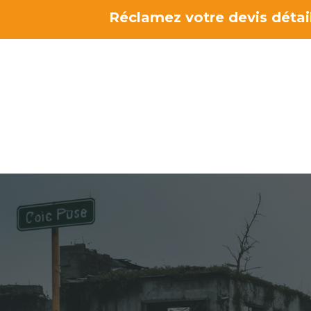
Aller
Réclamez votre devis détail
au
contenu