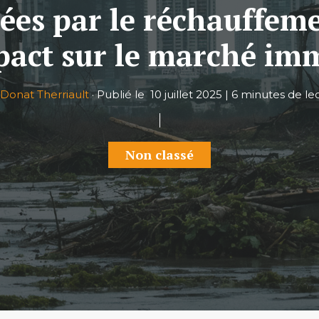
ées par le réchauffem
pact sur le marché imm
Donat Therriault
·
Publié le
10 juillet 2025
|
6 minutes de le
Non classé