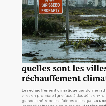
quelles sont les vill
réchauffement clima
Le
réchauffement climatique
transforme radi
villes en première ligne face à des défis envi
grandes métropoles côtières telles que
La Roc
immobilier incertain en raison de l’
érosion côt