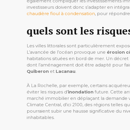
également compliquer les investissements immo
investisseurs doivent donc s’adapter en intégra
chaudière fioul à condensation
, pour répondre
quels sont les risques
Les villes littorales sont particulièrement expo
L’avancée de l’océan provoque une
érosion c
habitations situées en bord de mer. Un décret 
dont l’aménagement doit être adapté pour fair
Quiberon
et
Lacanau
.
À La Rochelle, par exemple, certains acquéreurs
éviter les risques d’
inondation
future. Cette an
marché immobilier en déplaçant la demande ver
Climate Central, d’ici 2100, des régions telles 
pourraient subir une hausse significative du ni
inhabitables.