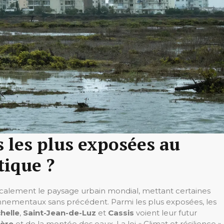
es les plus exposées au
tique ?
calement le paysage urbain mondial, mettant certaines
ronnementaux sans précédent. Parmi les plus exposées, les
helle
,
Saint-Jean-de-Luz
et
Cassis
voient leur futur
ière
et de la montée des eaux. La loi « Climat et résilience »