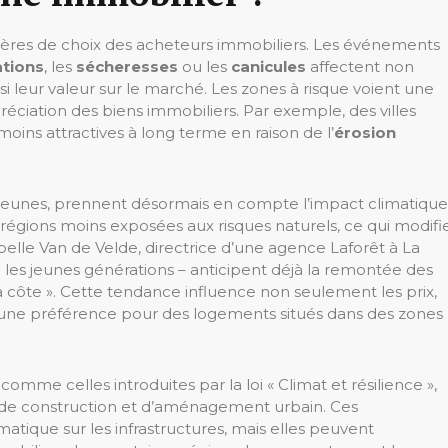
ritères de choix des acheteurs immobiliers. Les événements
tions
, les
sécheresses
ou les
canicules
affectent non
si leur valeur sur le marché. Les zones à risque voient une
éciation des biens immobiliers. Par exemple, des villes
oins attractives à long terme en raison de l’
érosion
 jeunes, prennent désormais en compte l’impact climatique
es régions moins exposées aux risques naturels, ce qui modifi
elle Van de Velde, directrice d’une agence Laforêt à La
i les jeunes générations – anticipent déjà la remontée des
la côte ». Cette tendance influence non seulement les prix,
c une préférence pour des logements situés dans des zones
comme celles introduites par la loi « Climat et résilience »,
 de construction et d’aménagement urbain. Ces
matique sur les infrastructures, mais elles peuvent