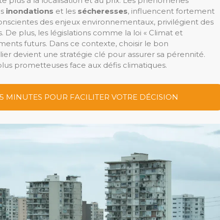
ite plus à la localisation et au prix. Les phénomènes
es
inondations
et les
sécheresses
, influencent fortement
 conscientes des enjeux environnementaux, privilégient des
 De plus, les législations comme la loi « Climat et
ents futurs. Dans ce contexte, choisir le bon
 devient une stratégie clé pour assurer sa pérennité.
plus prometteuses face aux défis climatiques.
 5 MINUTES POUR FACILITER VOTRE DÉCISION