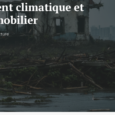
ent climatique et
obilier
cture