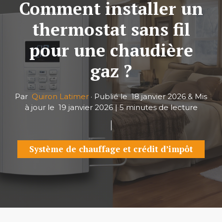
Comment installer un
thermostat sans fil
pour une chaudière
gaz ?
Par
Quiron Latimer
·
Publié le
18 janvier 2026
&
Mis
à jour le
19 janvier 2026
|
5 minutes de lecture
Système de chauffage et crédit d’impôt