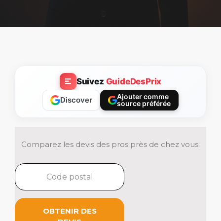
Suivez
GuideDesPrix
Ajouter comme
Discover
source préférée
Comparez les devis des pros près de chez vous.
OBTENIR DES