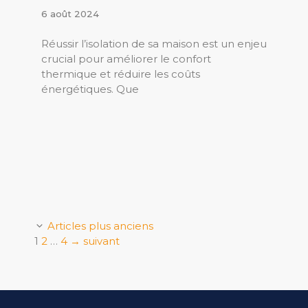
6 août 2024
Réussir l’isolation de sa maison est un enjeu
crucial pour améliorer le confort
thermique et réduire les coûts
énergétiques. Que
Articles plus anciens
Page
Page
Page
1
2
…
4
→
suivant