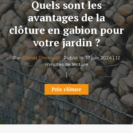
Quels sont les
avantages de la
clôture en gabion pour
votre jardin ?
Par
Donat Therriault
·
Publié le
17 juin 2024
|
12
minutes de lecture
Prix clôture