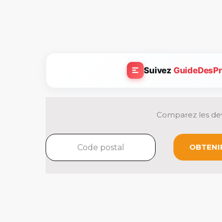
Suivez
GuideDesPr
Comparez les dev
OBTENIR