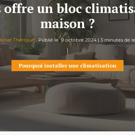
offre un bloc climati
maison ?
onat Therriault
·
Publié le
9 octobre 2024
|
3 minutes de l
Pourquoi installer une climatisation