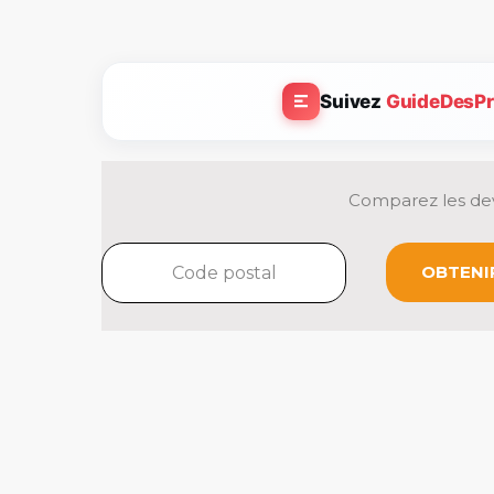
Suivez
GuideDesPr
Comparez les dev
OBTENIR