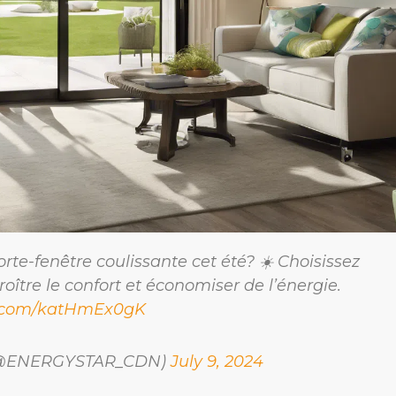
rte-fenêtre coulissante cet été? ☀️ Choisissez
tre le confort et économiser de l’énergie.
er.com/katHmEx0gK
 (@ENERGYSTAR_CDN)
July 9, 2024