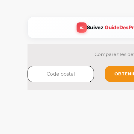
Suivez
GuideDesPr
Comparez les dev
OBTENIR