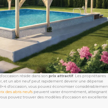
 d’occasion réside dans son
prix attractif
. Les propriétaires
er, et un abri neuf peut rapidement devenir une dépense
e 8×4 d’occasion, vous pouvez économiser considérablemen
rix des abris neufs
peuvent varier énormément, atteignant
e, vous pouvez trouver des modèles d’occasion en excellente