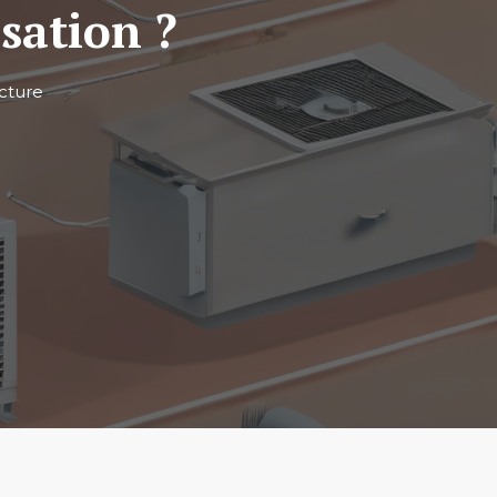
sation ?
cture