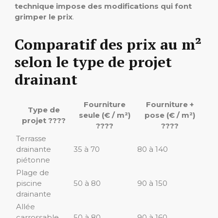
technique impose des modifications qui font
grimper le prix
.
Comparatif des prix au m²
selon le type de projet
drainant
Fourniture
Fourniture +
Type de
seule (€ / m²)
pose (€ / m²)
projet ????
????
????
Terrasse
drainante
35 à 70
80 à 140
piétonne
Plage de
piscine
50 à 80
90 à 150
drainante
Allée
carrossable
50 à 80
90 à 160