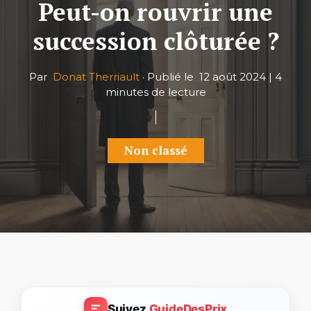
Peut-on rouvrir une
succession clôturée ?
Par
Donat Therriault
·
Publié le
12 août 2024
|
4
minutes de lecture
Non classé
Suivez
GuideDesPrix