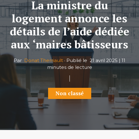
La ministre du
logement annonce les
détails de l’aide dédiée
aux ‘maires bâtisseurs
Par
Donat Therriault
·
Publié le
21 avril 2025
|
11
minutes de lecture
Non classé