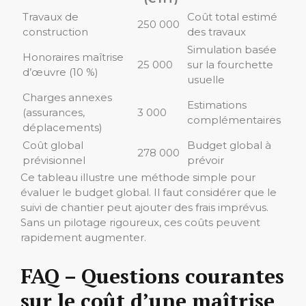
Travaux de
Coût total estimé
250 000
construction
des travaux
Simulation basée
Honoraires maîtrise
25 000
sur la fourchette
d’œuvre (10 %)
usuelle
Charges annexes
Estimations
(assurances,
3 000
complémentaires
déplacements)
Coût global
Budget global à
278 000
prévisionnel
prévoir
Ce tableau illustre une méthode simple pour
évaluer le budget global. Il faut considérer que le
suivi de chantier peut ajouter des frais imprévus.
Sans un pilotage rigoureux, ces coûts peuvent
rapidement augmenter.
FAQ – Questions courantes
sur le coût d’une maîtrise