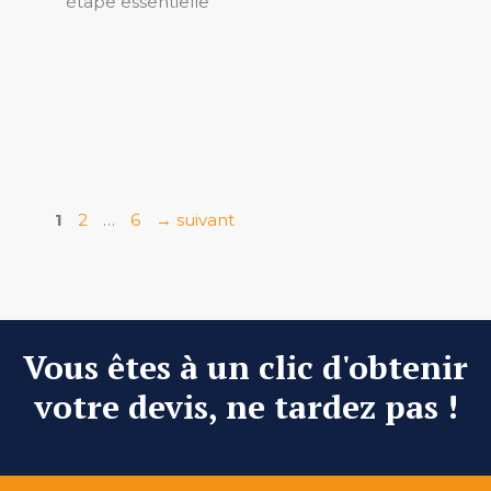
étape essentielle
Page
Page
Page
1
2
…
6
→
suivant
Vous êtes à un clic d'obtenir
votre devis, ne tardez pas !